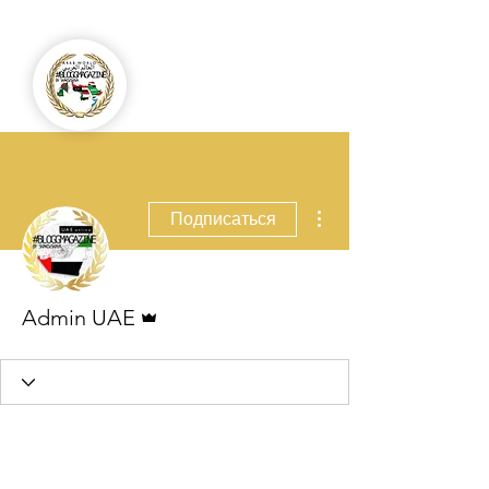
Другие действия
Подписаться
Админ
Admin UAE