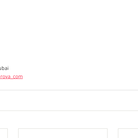
ubai
trova_com