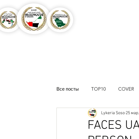
Все посты
TOP10
COVER
Lykeria Soso
25 мар.
#BLOGGMAGAZINE UAE
M
FACES UA
MISS DUBAI CONTEST