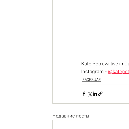
Kate Petrova live in D
Instagram -
@katepe
FACESUAE
Недавние посты